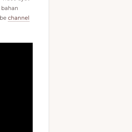
i bahan
ibe
channel