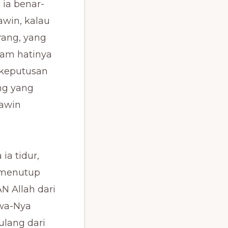
 ia benar-
win, kalau
rang, yang
lam hatinya
 keputusan
ang yang
kawin
ia tidur,
u menutup
N Allah dari
awa-Nya
tulang dari