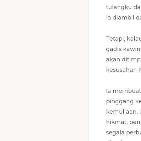
tulangku da
ia diambil da
Tetapi, kal
gadis kawin
akan ditim
kesusahan it
Ia membuat 
pinggang k
kemuliaan, 
hikmat, pen
segala per