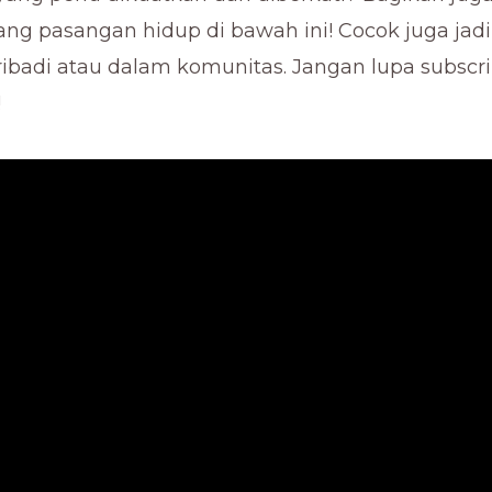
tang pasangan hidup di bawah ini! Cocok juga jad
ibadi atau dalam komunitas. Jangan lupa subscr
!