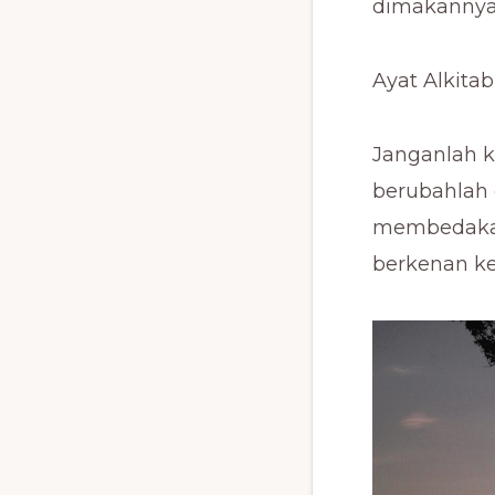
dimakannya.
Ayat Alkit
Janganlah k
berubahlah
membedakan
berkenan ke