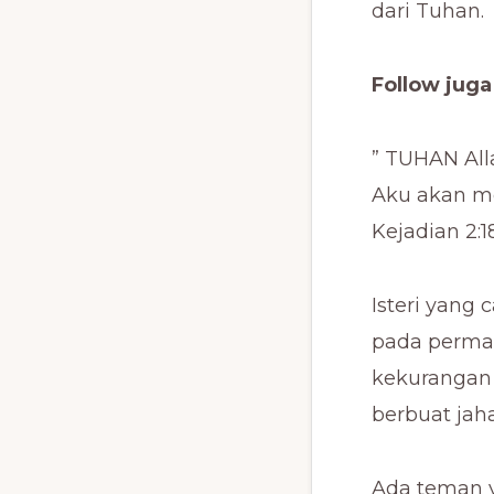
dari Tuhan.
Follow jug
” TUHAN Alla
Aku akan me
Kejadian 2:1
Isteri yang
pada permat
kekurangan 
berbuat jah
Ada teman y