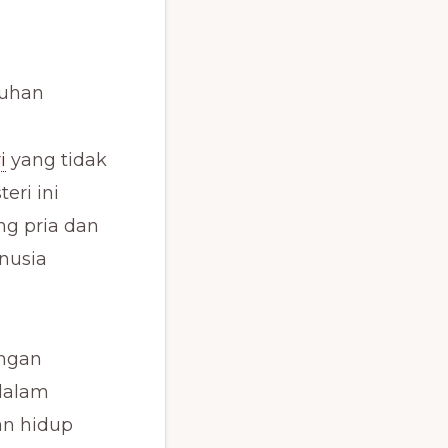
Tuhan
i
yang tidak
teri ini
ng pria dan
nusia
ungan
dalam
an hidup