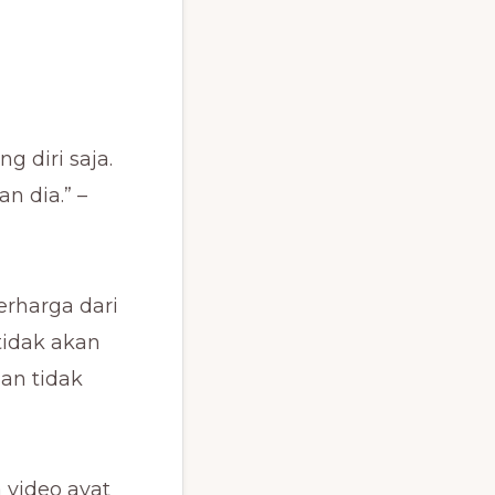
g diri saja.
n dia.” –
erharga dari
tidak akan
an tidak
 video ayat