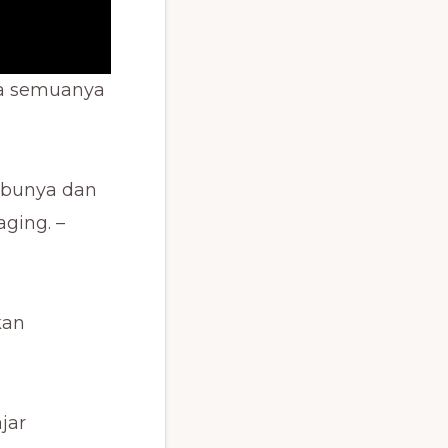
ka semuanya
 ibunya dan
ging. –
kan
jar