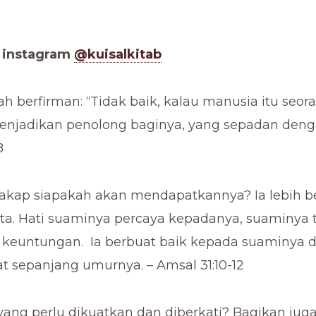
a instagram
@kuisalkitab
h berfirman: “Tidak baik, kalau manusia itu seoran
njadikan penolong baginya, yang sepadan denga
8
 cakap siapakah akan mendapatkannya? Ia lebih b
a. Hati suaminya percaya kepadanya, suaminya 
keuntungan. Ia berbuat baik kepada suaminya d
at sepanjang umurnya. – Amsal 31:10-12
ang perlu dikuatkan dan diberkati? Bagikan juga