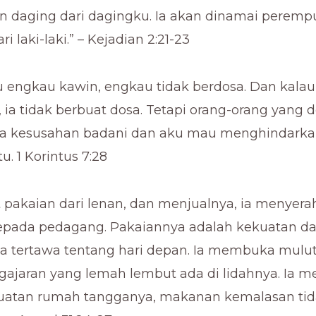
n daging dari dagingku. Ia akan dinamai peremp
ri laki-laki.” – Kejadian 2:21-23
au engkau kawin, engkau tidak berdosa. Dan kala
, ia tidak berbuat dosa. Tetapi orang-orang yang 
pa kesusahan badani dan aku mau menghindarka
u. 1 Korintus 7:28
pakaian dari lenan, dan menjualnya, ia menyera
epada pedagang. Pakaiannya adalah kekuatan d
ia tertawa tentang hari depan. Ia membuka mul
gajaran yang lemah lembut ada di lidahnya. Ia 
buatan rumah tangganya, makanan kemalasan ti