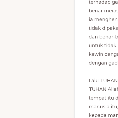
terhadap gad
benar meras
ia menghend
tidak dipak
dan benar-
untuk tidak
kawin denga
dengan gadis
Lalu TUHAN 
TUHAN Allah
tempat itu 
manusia itu
kepada manus