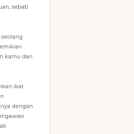
uan, sebab
u seorang
demikian
n kamu dari
hkan ikat
an
utnya dengan
mengawasi
dak