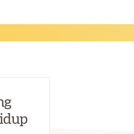
ng
idup