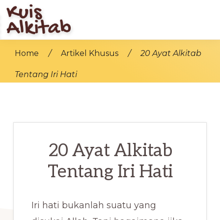
Skip
to
main
KUIS
Bangun
ALKITAB
Home
/
Artikel Khusus
/
20 Ayat Alkitab
content
Iman
Tentang Iri Hati
Di
Jaman
Modern
20 Ayat Alkitab
Tentang Iri Hati
Iri hati bukanlah suatu yang