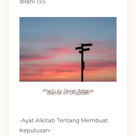
Ibrani 13:5
Photo by
Javier Allegue
Barros
on
Unsplash
-Ayat Alkitab Tentang Membuat
Keputusan-