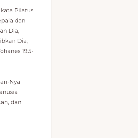
kata Pilatus
epala dan
an Dia,
ibkan Dia;
ohanes 19:5-
akan-Nya
Manusia
kan, dan