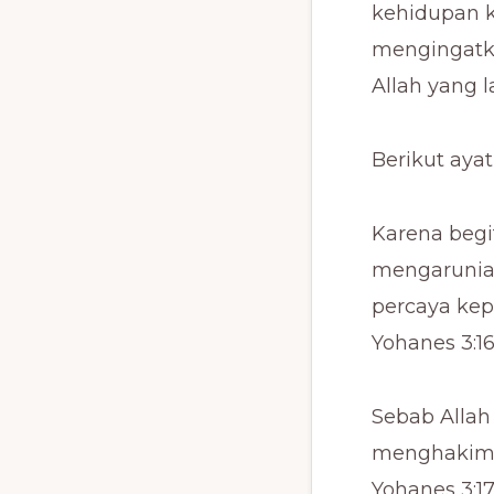
kehidupan k
mengingatk
Allah yang l
Berikut ayat
Karena begit
mengaruniak
percaya kep
Yohanes 3:1
Sebab Alla
menghakimi 
Yohanes 3:1