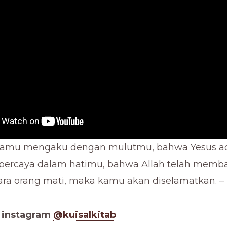
 kamu mengaku dengan mulutmu, bahwa Yesus a
percaya dalam hatimu, bahwa Allah telah memb
tara orang mati, maka kamu akan diselamatkan. –
a instagram
@kuisalkitab