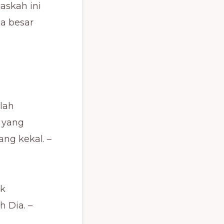
askah ini
a besar
elah
 yang
ng kekal. –
uk
 Dia. –