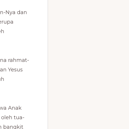
an-Nya dan
erupa
eh
ena rahmat-
tan Yesus
uh
hwa Anak
oleh tua-
n bangkit