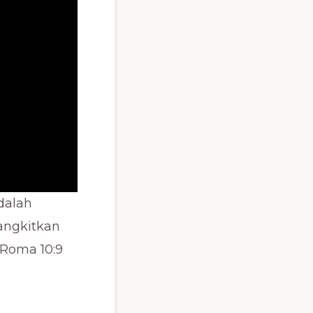
dalah
angkitkan
 Roma 10:9