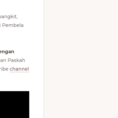
bangkit,
di Pembela
dengan
tan Paskah
ribe
channel