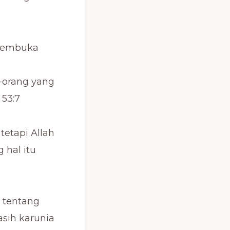
 membuka
-orang yang
53:7
etapi Allah
 hal itu
 tentang
sih karunia