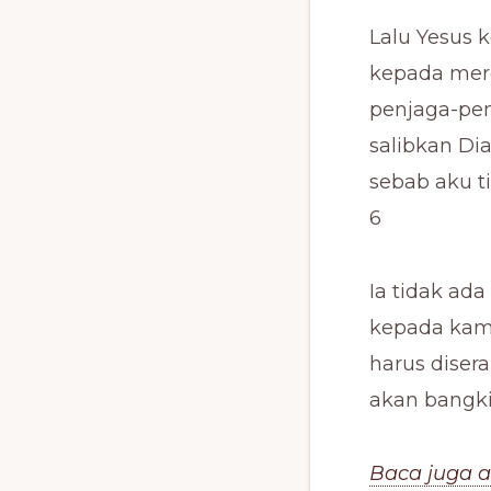
Lalu Yesus 
kepada mere
penjaga-penj
salibkan Dia
sebab aku t
6
Ia tidak ada
kepada kamu
harus diser
akan bangkit
Baca juga a