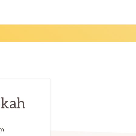
skah
am