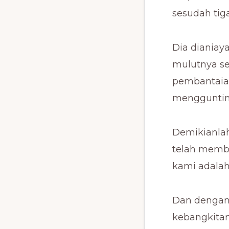
sesudah tiga
Dia dianiay
mulutnya s
pembantaian
menggunting
Demikianlah
telah memba
kami adalah 
Dan dengan 
kebangkitan