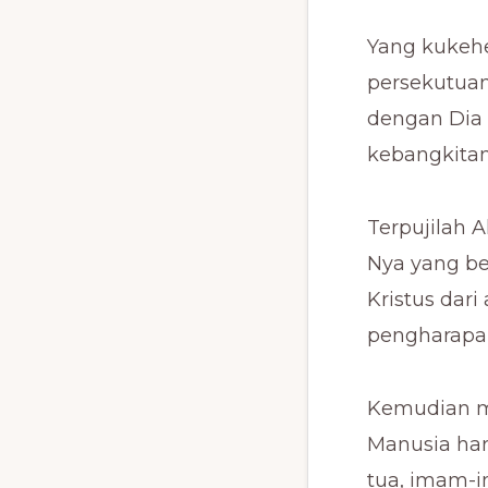
Yang kukehe
persekutuan
dengan Dia 
kebangkitan d
Terpujilah 
Nya yang be
Kristus dar
pengharapan,
Kemudian m
Manusia har
tua, imam-i