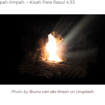
ah-limpah. – Kisah Para Rasul 4:33
Photo by
Bruno van der Kraan
on
Unsplash