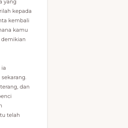
pa yang
rilah kepada
nta kembali
imana kamu
a demikian
 ia
 sekarang.
terang, dan
benci
m
tu telah