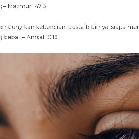
; – Mazmur 147:3
embunyikan kebencian, dusta bibirnya; siapa m
 bebal. – Amsal 10:18