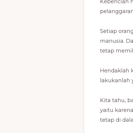
Kebencian m
pelanggaran.
Setiap ora
manusia. D
tetap memili
Hendaklah k
lakukanlah 
Kita tahu, 
yaitu karena
tetap di dal