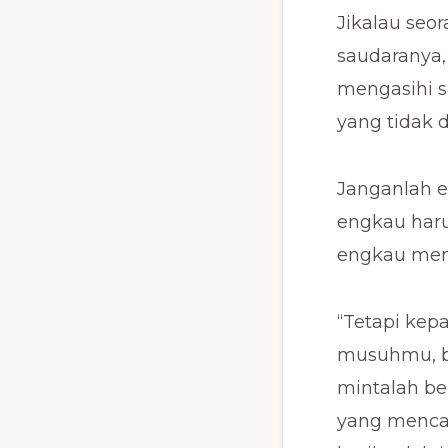
Jikalau seo
saudaranya,
mengasihi s
yang tidak d
Janganlah 
engkau har
engkau mend
“Tetapi kep
musuhmu, b
mintalah be
yang menca