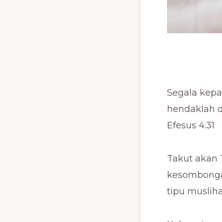
Segala kepa
hendaklah d
Efesus 4:31
Takut akan 
kesombongan
tipu musliha