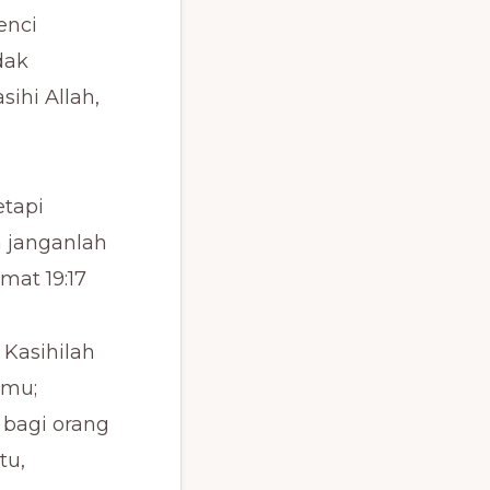
enci
dak
ihi Allah,
tapi
 janganlah
mat 19:17
Kasihilah
amu;
 bagi orang
tu,