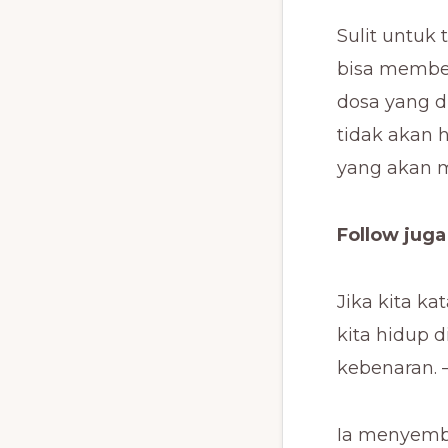
Sulit untuk
bisa membe
dosa yang d
tidak akan 
yang akan m
Follow jug
Jika kita k
kita hidup 
kebenaran. –
Ia menyemb