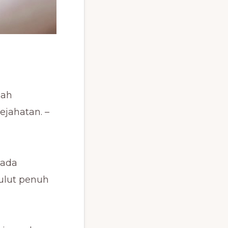
nah
ejahatan. –
pada
ulut penuh