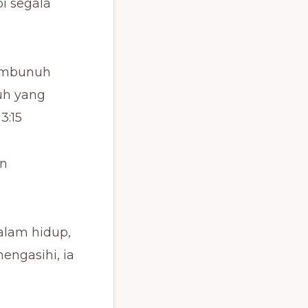
i segala
pembunuh
uh yang
3:15
an
alam hidup,
engasihi, ia