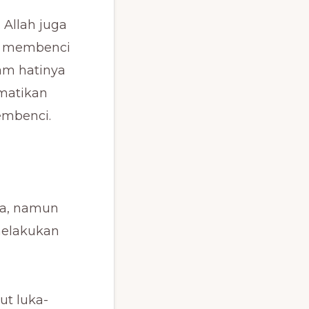
 Allah juga
n membenci
am hatinya
matikan
embenci.
ia, namun
 melakukan
t luka-