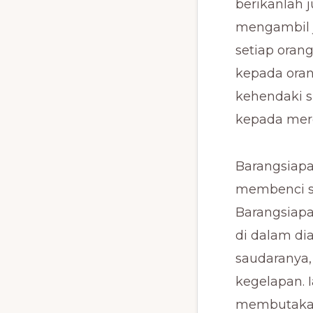
berikanlah 
mengambil j
setiap ora
kepada ora
kehendaki s
kepada mere
Barangsiapa 
membenci sa
Barangsiapa
di dalam di
saudaranya,
kegelapan. I
membutakan 