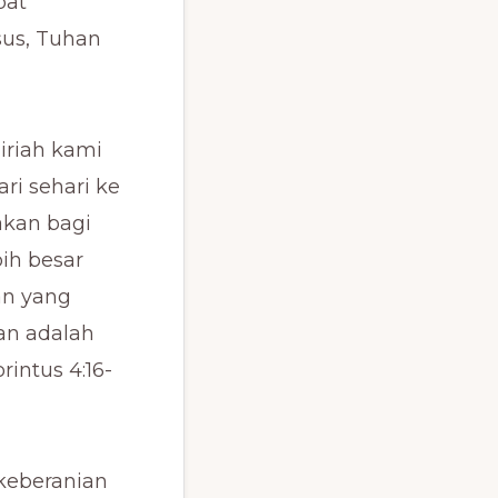
pat
sus, Tuhan
iriah kami
ri sehari ke
akan bagi
ih besar
an yang
tan adalah
rintus 4:16-
 keberanian