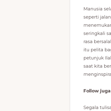
Manusia sel
seperti jala
menemukan s
seringkali 
rasa bersal
itu pelita b
petunjuk Ila
saat kita be
menginspiras
Follow jug
Segala tuli