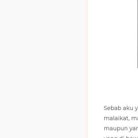
Sebab aku y
malaikat, m
maupun yang