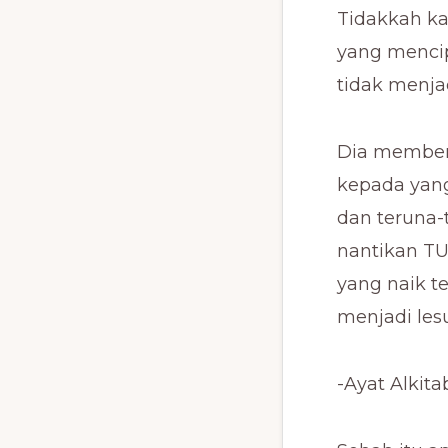
Tidakkah ka
yang mencip
tidak menjad
Dia member
kepada yang
dan teruna-
nantikan T
yang naik t
menjadi lesu
-Ayat Alkit