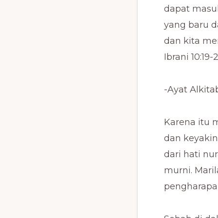
dapat masuk
yang baru da
dan kita me
Ibrani 10:19-2
-Ayat Alkit
Karena itu 
dan keyakin
dari hati nu
murni. Mari
pengharapan 