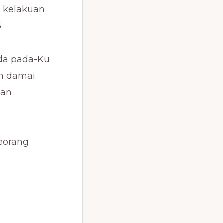
 kelakuan
6
da pada-Ku
n damai
kan
eorang