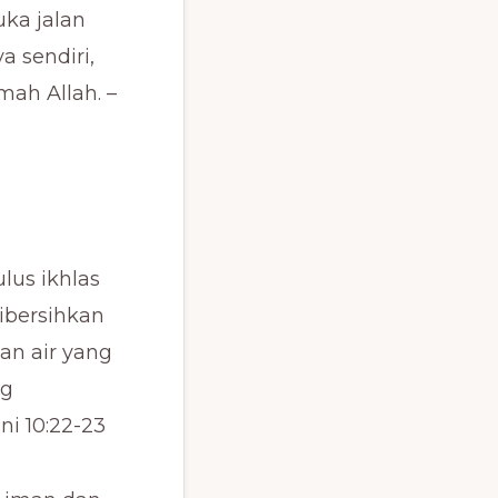
ka jalan
a sendiri,
ah Allah. –
lus ikhlas
dibersihkan
gan air yang
ng
ni 10:22-23