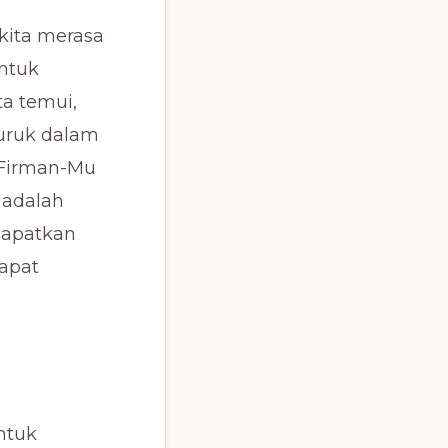
kita merasa
untuk
ta temui,
puruk dalam
“Firman-Mu
 adalah
 dapatkan
dapat
ntuk