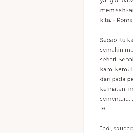
yang di baw
memisahkan 
kita. – Roma
Sebab itu k
semakin mer
sehari. Seb
kami kemuli
dari pada p
kelihatan, 
sementara, s
18
Jadi, sauda