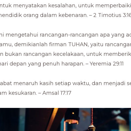
untuk menyatakan kesalahan, untuk memperbaiki
endidik orang dalam kebenaran. – 2 Timotius 3:1
ini mengetahui rancangan-rancangan apa yang a
amu, demikianlah firman TUHAN, yaitu rancanga
an bukan rancangan kecelakaan, untuk memberi
ri depan yang penuh harapan. – Yeremia 29:11
abat menaruh kasih setiap waktu, dan menjadi s
am kesukaran. – Amsal 17:17