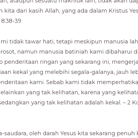
ah, ataupun sesuatu makhluk lain, tidak akan da
kita dari kasih Allah, yang ada dalam Kristus Ye
 8:38-39
ami tidak tawar hati, tetapi meskipun manusia lah
osot, namun manusia batiniah kami dibaharui da
ab penderitaan ringan yang sekarang ini, mengerj
aan kekal yang melebihi segala-galanya, jauh leb
enderitaan kami. Sebab kami tidak memperhatik
melainkan yang tak kelihatan, karena yang keliha
edangkan yang tak kelihatan adalah kekal. – 2 Ko
ra-saudara, oleh darah Yesus kita sekarang penuh