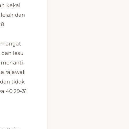
ah kekal
 lelah dan
28
emangat
 dan lesu
g menanti-
 rajawali
dan tidak
ya 40:29-31