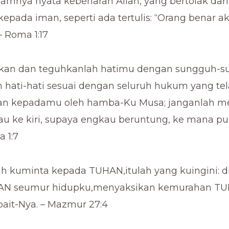
lamnya nyata kebenaran Allah, yang bertolak dar
pada iman, seperti ada tertulis: “Orang benar a
– Roma 1:17
tkan dan teguhkanlah hatimu dengan sungguh-s
h hati-hati sesuai dengan seluruh hukum yang te
kan kepadamu oleh hamba-Ku Musa; janganlah 
au ke kiri, supaya engkau beruntung, ke mana p
a 1:7
lah kuminta kepada TUHAN,itulah yang kuingini: d
N seumur hidupku,menyaksikan kemurahan T
ait-Nya. – Mazmur 27:4