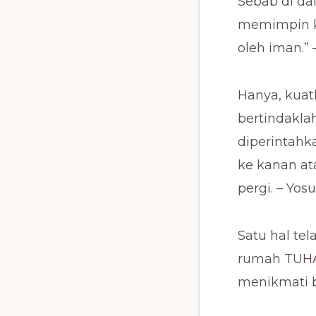
Sebab di da
memimpin ke
oleh iman.” 
Hanya, kua
bertindakla
diperintah
ke kanan at
pergi. – Yosu
Satu hal te
rumah TUHA
menikmati b