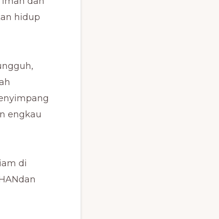
i iman dan
kan hidup
ungguh,
lah
menyimpang
un engkau
iam di
UHANdan