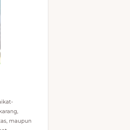
ikat-
karang,
atas, maupun