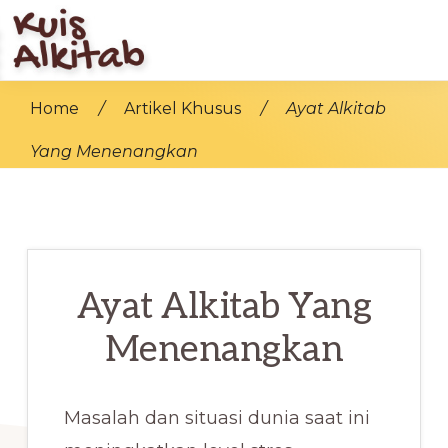
Skip
to
main
KUIS
Bangun
ALKITAB
Home
/
Artikel Khusus
/
Ayat Alkitab
content
Iman
Yang Menenangkan
Di
Jaman
Modern
Ayat Alkitab Yang
Menenangkan
Masalah dan situasi dunia saat ini