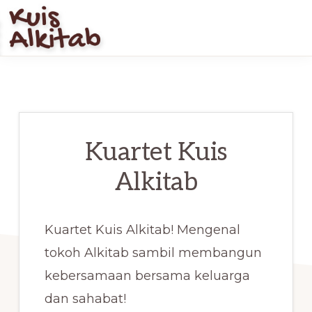
Skip
to
main
KUIS
Bangun
ALKITAB
content
Iman
Di
Jaman
Kuartet Kuis
Modern
Alkitab
Kuartet Kuis Alkitab! Mengenal
tokoh Alkitab sambil membangun
kebersamaan bersama keluarga
dan sahabat!