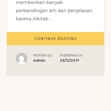
memberikan banyak
perbandingan arti dan penjelasan,
karena Alkitab …
ABOUT
CONTINUE READING
DAFTAR
NAMA
KITAB
DALAM
Written by:
Published on:
ALKITAB
BAHASA
Admin
23/12/2017
INGGRIS