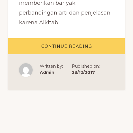
memberikan banyak
perbandingan arti dan penjelasan,
karena Alkitab …
ABOUT
CONTINUE READING
DAFTAR
NAMA
KITAB
DALAM
Written by:
Published on:
ALKITAB
BAHASA
Admin
23/12/2017
INGGRIS