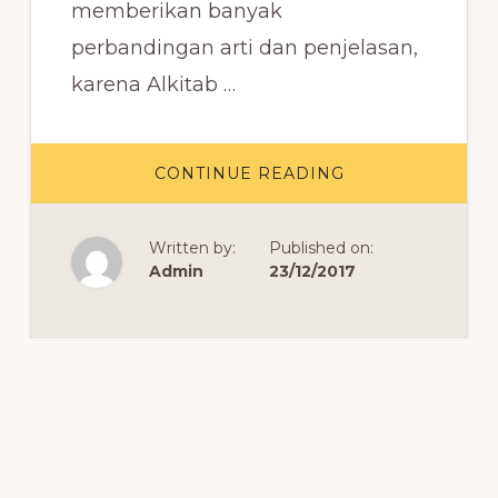
memberikan banyak
perbandingan arti dan penjelasan,
karena Alkitab …
ABOUT
CONTINUE READING
DAFTAR
NAMA
KITAB
DALAM
Written by:
Published on:
ALKITAB
BAHASA
Admin
23/12/2017
INGGRIS