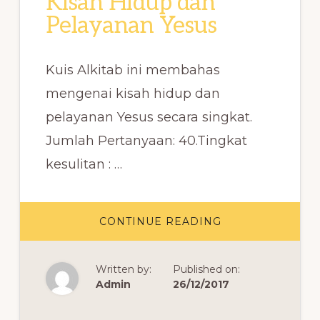
Kisah Hidup dan
Pelayanan Yesus
Kuis Alkitab ini membahas
mengenai kisah hidup dan
pelayanan Yesus secara singkat.
Jumlah Pertanyaan: 40.Tingkat
kesulitan : …
ABOUT
CONTINUE READING
KISAH
HIDUP
DAN
PELAYANAN
Written by:
Published on:
YESUS
Admin
26/12/2017