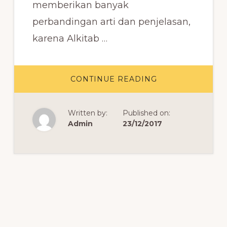
memberikan banyak
perbandingan arti dan penjelasan,
karena Alkitab …
ABOUT
CONTINUE READING
DAFTAR
NAMA
KITAB
DALAM
Written by:
Published on:
ALKITAB
BAHASA
Admin
23/12/2017
INGGRIS