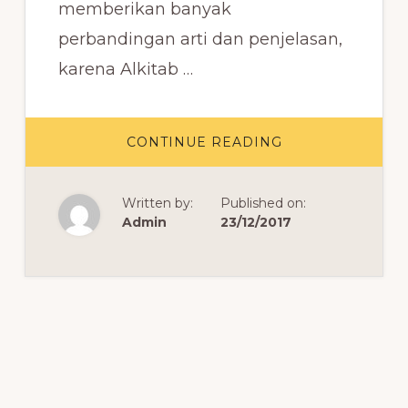
memberikan banyak
perbandingan arti dan penjelasan,
karena Alkitab …
ABOUT
CONTINUE READING
DAFTAR
NAMA
KITAB
DALAM
Written by:
Published on:
ALKITAB
BAHASA
Admin
23/12/2017
INGGRIS