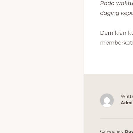
Pada waktu
daging kepad
Demikian ku
memberkati
Writt
Admi
Categories:
Dow