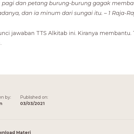
 pagi dan petang burung-burung gagak membaw
anya, dan ia minum dari sungai itu. – 1 Raja-Raj
nci jawaban TTS Alkitab ini. Kiranya membantu.
.
en by:
Published on:
n
03/03/2021
nload Materi