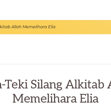
lkitab Allah Memelihara Elia
-Teki Silang Alkitab 
Memelihara Elia