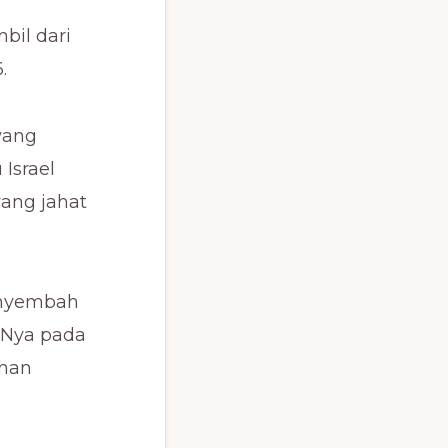
mbil dari
.
 yang
Israel
yang jahat
enyembah
-Nya pada
uhan