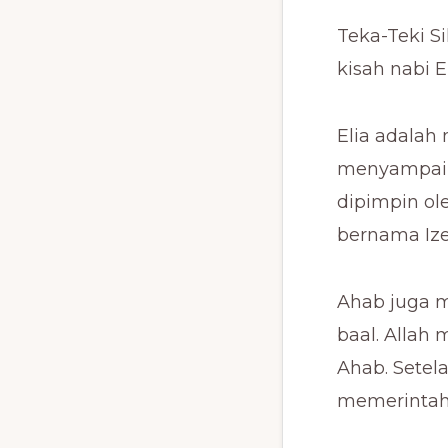
Teka-Teki Si
kisah nabi El
Elia adalah 
menyampaika
dipimpin ole
bernama Ize
Ahab juga 
baal. Allah
Ahab. Sete
memerintahk