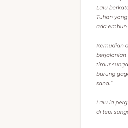
Lalu berkata
Tuhan yang 
ada embun a
Kemudian da
berjalanlah
timur sunga
burung gag
sana.”
Lalu ia per
di tepi sung