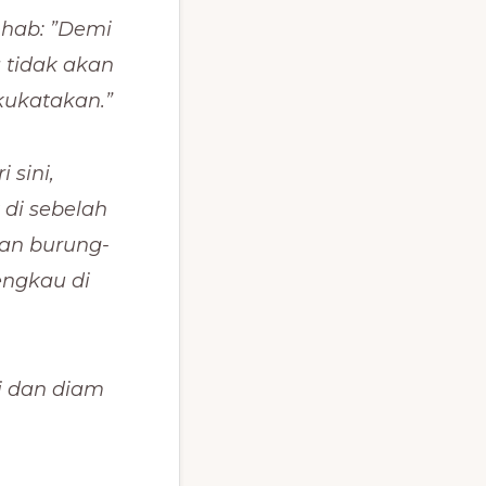
 Ahab: ”Demi
a tidak akan
kukatakan.”
 sini,
 di sebelah
dan burung-
engkau di
gi dan diam