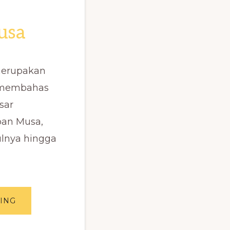
usa
merupakan
g membahas
sar
an Musa,
ulnya hingga
ABOUT
ING
SEJARAH
MUSA