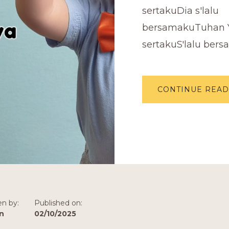
sertakuDia s'lalu
bersamakuTuhan 
sertakuS'lalu bers
CONTINUE READ
en by:
Published on:
n
02/10/2025