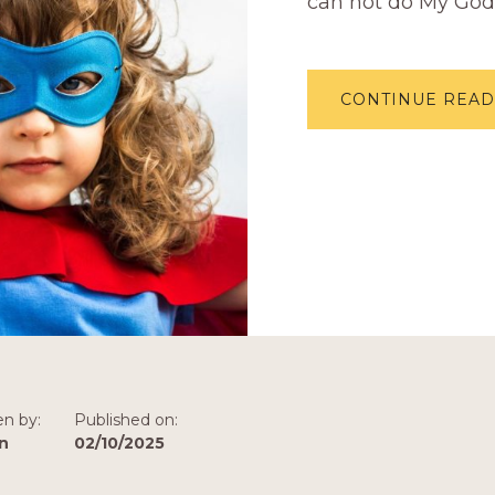
can not do My God i
CONTINUE READ
en by:
Published on:
n
02/10/2025