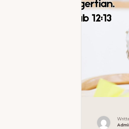
Writt
Admi