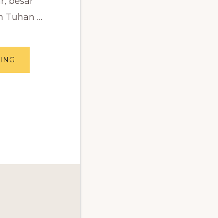
r, besar
ah Tuhan …
ABOUT
ING
LAGU
KUAT
HEBAT
BESAR