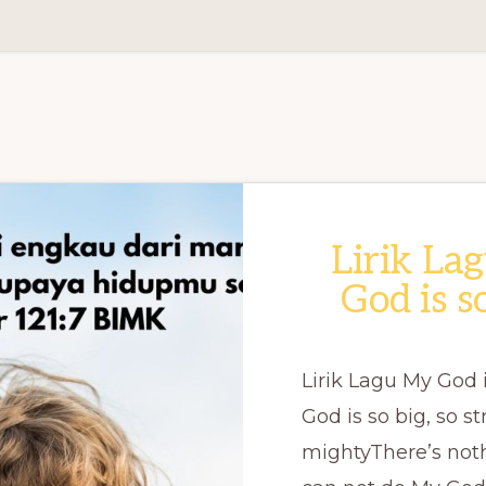
Lirik La
God is s
Lirik Lagu My God 
God is so big, so s
mightyThere’s no