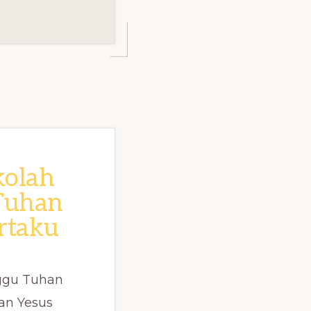
kolah
Tuhan
rtaku
ggu Tuhan
an Yesus