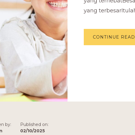
yang terhebatBesa
yang terbesarItul
CONTINUE READ
en by:
Published on:
n
02/10/2025