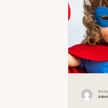
Writt
Admi