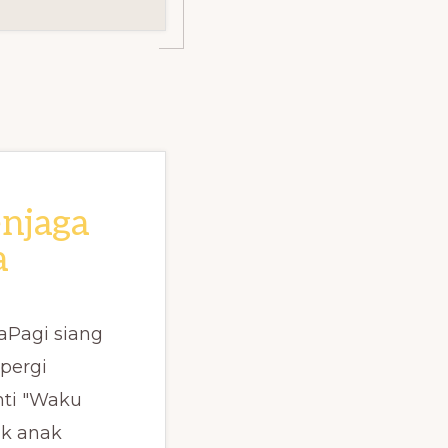
njaga
a
aPagi siang
pergi
nti "Waku
uk anak