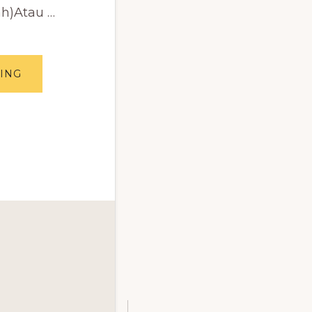
h)Atau …
ABOUT
ING
ALLAH
MENJAGA
SAYA