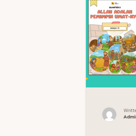
Writt
Admi