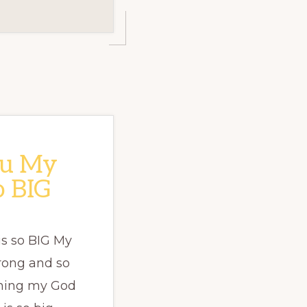
gu My
o BIG
is so BIG My
trong and so
thing my God