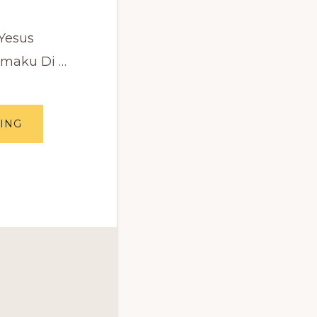
Yesus
amaku Di …
ABOUT
ING
LAGU
SEKOLAH
MINGGU
TUHAN
YESUS
SERTAKU