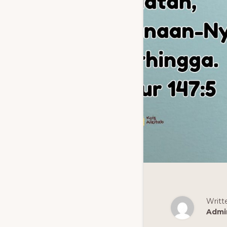
Writt
Admi