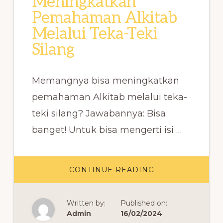
Meningkatkan
Pemahaman Alkitab
Melalui Teka-Teki
Silang
Memangnya bisa meningkatkan
pemahaman Alkitab melalui teka-
teki silang? Jawabannya: Bisa
banget! Untuk bisa mengerti isi …
ABOUT
CONTINUE READING
MENINGKATKAN
PEMAHAMAN
ALKITAB
MELALUI
Written by:
Published on:
TEKA-
TEKI
Admin
16/02/2024
SILANG