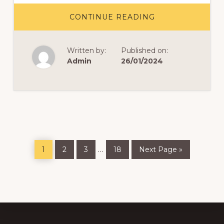
ABOUT
CONTINUE READING
TEKA-
TEKI
ALKITAB
SERU
Written by:
Published on:
Admin
26/01/2024
Page
Page
Page
Page
Go
Interim
…
1
2
3
18
Next Page »
to
pages
omitted