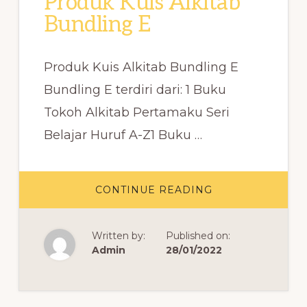
Produk Kuis Alkitab
Bundling E
Produk Kuis Alkitab Bundling E
Bundling E terdiri dari: 1 Buku
Tokoh Alkitab Pertamaku Seri
Belajar Huruf A-Z1 Buku …
ABOUT
CONTINUE READING
PRODUK
KUIS
ALKITAB
BUNDLING
Written by:
Published on:
E
Admin
28/01/2022