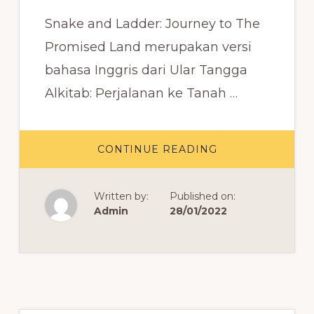
Snake and Ladder: Journey to The
Promised Land merupakan versi
bahasa Inggris dari Ular Tangga
Alkitab: Perjalanan ke Tanah …
ABOUT
CONTINUE READING
SNAKE
AND
LADDER:
JOURNEY
Written by:
Published on:
TO
THE
Admin
28/01/2022
PROMISED
LAND