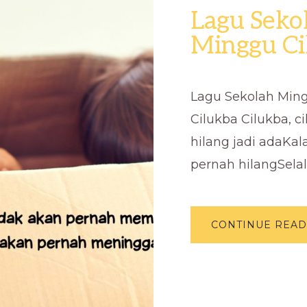
Lagu Seko
Minggu Ci
Lagu Sekolah Min
Cilukba Cilukba, c
hilang jadi adaKal
pernah hilangSelal
CONTINUE READ