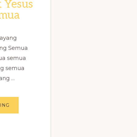
 Yesus
emua
Sayang
ang Semua
ua semua
ng semua
ang …
ABOUT
ING
LAGU
ANAK
YESUS
SAYANG
SEMUA