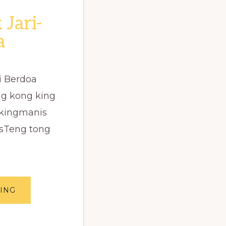
Jari-
a
i Berdoa
ing kong king
ngkingmanis
isTeng tong
ABOUT
ING
LAGU
ANAK
JARI-
JARI
BERDOA