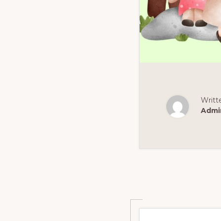
Writt
Admi