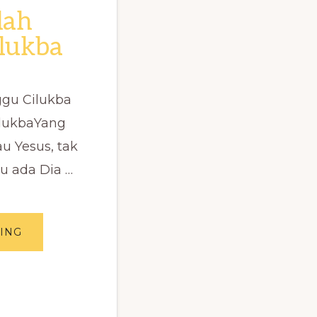
lah
lukba
ggu Cilukba
ilukbaYang
au Yesus, tak
u ada Dia …
ABOUT
ING
LAGU
SEKOLAH
MINGGU
CILUKBA