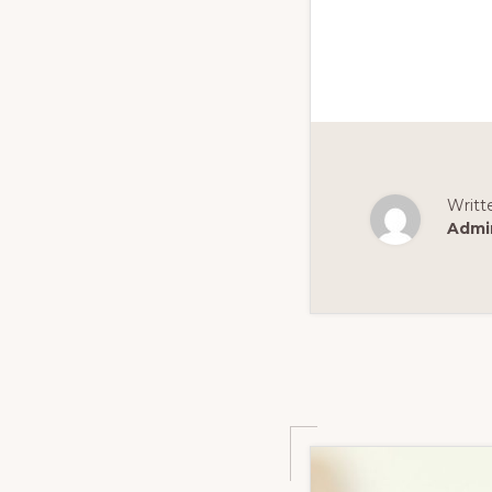
Writt
Admi