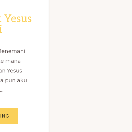
 Yesus
i
 Menemani
Ke mana
an Yesus
a pun aku
 …
ABOUT
ING
LAGU
ANAK
YESUS