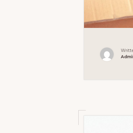
Writt
Admi