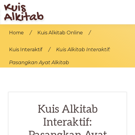
Skip
to
main
KUIS
Bangun
ALKITAB
Home
/
Kuis Alkitab Online
/
content
Iman
Di
Kuis Interaktif
/
Kuis Alkitab Interaktif:
Jaman
Pasangkan Ayat Alkitab
Modern
Kuis Alkitab
Interaktif: