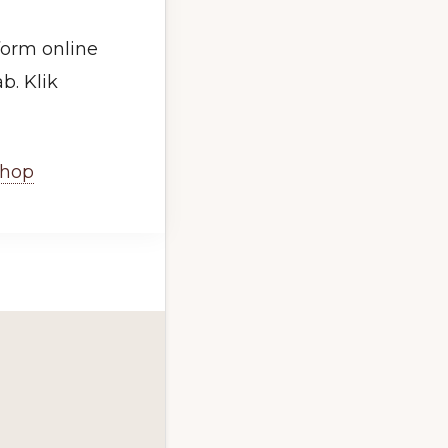
form online
b. Klik
Shop