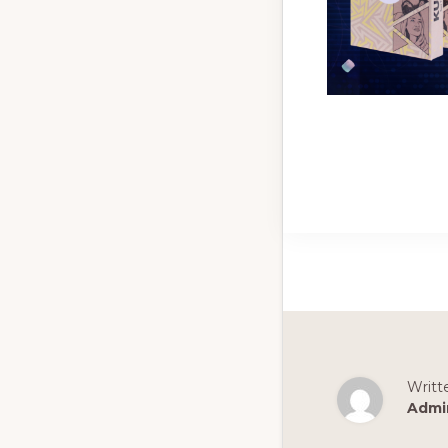
Writt
Admi