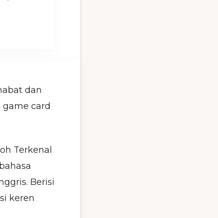
habat dan
 game card
koh Terkenal
 bahasa
ggris. Berisi
si keren