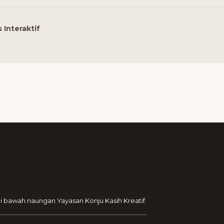
s Interaktif
di bawah naungan Yayasan Konju Kasih Kreatif.