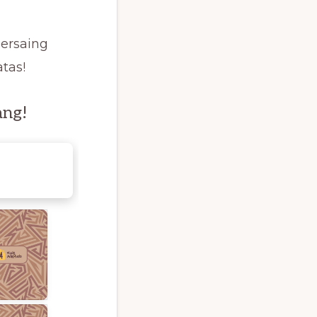
ersaing
tas!
ang!