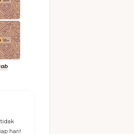
tab
 tidak
ap hari!