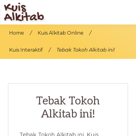
Skip
to
main
KUIS
Bangun
ALKITAB
Home
/
Kuis Alkitab Online
/
content
Iman
Di
Kuis Interaktif
/
Tebak Tokoh Alkitab ini!
Jaman
Modern
Tebak Tokoh
Alkitab ini!
Tebak Tokoh Alkitab ini, Kuis